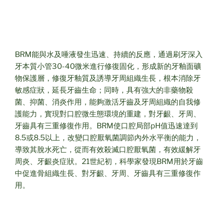
BRM能與水及唾液發生迅速、持續的反應，通過刷牙深入
牙本質小管30-40微米進行修復固化，形成新的牙釉面礦
物保護層，修復牙釉質及誘導牙周組織生長，根本消除牙
敏感症狀，延長牙齒生命；同時，具有強大的非藥物殺
菌、抑菌、消炎作用，能夠激活牙齒及牙周組織的自我修
護能力，實現對口腔微生態環境的重建，對牙齦、牙周、
牙齒具有三重修復作用。BRM使口腔局部pH值迅速達到
8.5或8.5以上，改變口腔厭氧菌調節內外水平衡的能力，
導致其脫水死亡，從而有效殺滅口腔厭氧菌，有效緩解牙
周炎、牙齦炎症狀。21世紀初，科學家發現BRM用於牙齒
中促進骨組織生長、對牙齦、牙周、牙齒具有三重修復作
用。