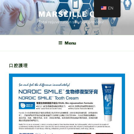
EN
MARSEILLE QUINCÉ
Total rejuvenation solution provider
Menu
口腔護理