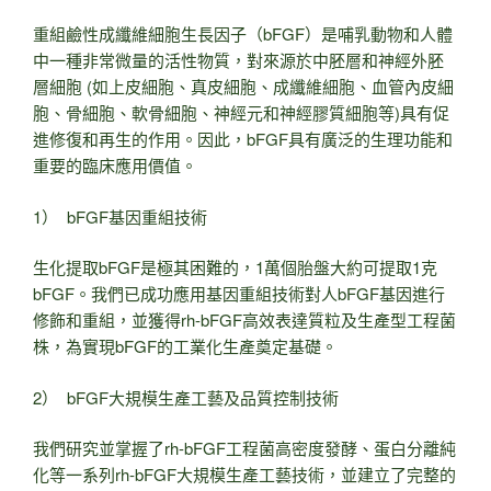
重組鹼性成纖維細胞生長因子（bFGF）是哺乳動物和人體
中一種非常微量的活性物質，對來源於中胚層和神經外胚
層細胞 (如上皮細胞、真皮細胞、成纖維細胞、血管內皮細
胞、骨細胞、軟骨細胞、神經元和神經膠質細胞等)具有促
進修復和再生的作用。因此，bFGF具有廣泛的生理功能和
重要的臨床應用價值。
1） bFGF基因重組技術
生化提取bFGF是極其困難的，1萬個胎盤大約可提取1克
bFGF。我們已成功應用基因重組技術對人bFGF基因進行
修飾和重組，並獲得rh-bFGF高效表達質粒及生產型工程菌
株，為實現bFGF的工業化生產奠定基礎。
2） bFGF大規模生產工藝及品質控制技術
我們研究並掌握了rh-bFGF工程菌高密度發酵、蛋白分離純
化等一系列rh-bFGF大規模生產工藝技術，並建立了完整的