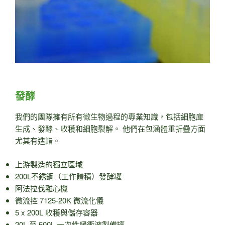
發酵
我們的團隊擁有所有微生物過程的專業知識，包括細胞庫
生成、發酵、收穫和細胞裂解。 他們在包涵體重折疊方面
尤其有造詣。
上游製造的獨立區域
200L不銹鋼（工作體積）發酵罐
阿法拉伐離心機
微流控 7125-20K 微流化儀
5 x 200L 收穫與儲存容器
20L 至 500L 一次性緩衝液製備罐