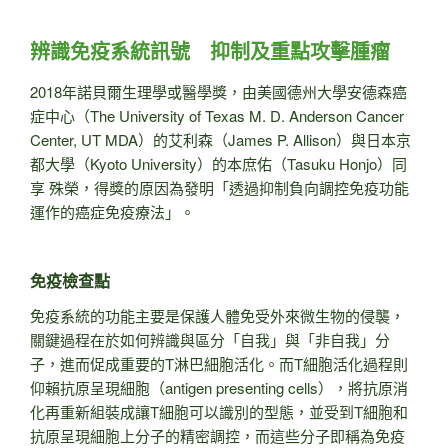
辨識免疫系統訊號 抑制及重點攻擊腫瘤
2018年諾貝爾生理學或醫學獎，由美國德州大學安德森癌
症中心（The University of Texas M. D. Anderson Cancer
Center, UT MDA）的艾利森（James P. Allison）與日本京
都大學（Kyoto University）的本庶佑（Tasuku Honjo）同
享 殊榮，得獎的原因為發明「透過抑制負向調控免疫功能
運作的癌症免疫療法」。
免疫檢查點
免疫系統的功能主要是保護人體免受外來微生物的侵襲，
關鍵過程在於如何辨識與區分「自我」與「非自我」分
子，進而促成重要的T淋巴細胞活化。而T細胞活化過程則
仰賴抗原呈現細胞（antigen presenting cells），將抗原消
化再重新組裝成讓T細胞可以識別的型態，並受到T細胞和
抗原呈現細胞上分子的精密調控，而這些分子即稱為免疫