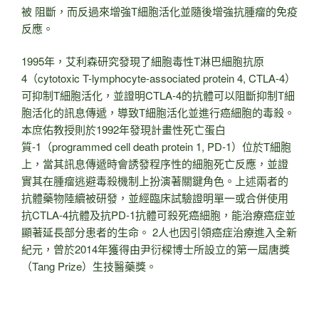
被 阻斷，而反過來增強T細胞活化並隨後增強抗腫瘤的免疫
反應。
1995年，艾利森研究發現了細胞毒性T淋巴細胞抗原
4（cytotoxic T-lymphocyte-associated protein 4, CTLA-4）
可抑制T細胞活化，並證明CTLA-4的抗體可以阻斷抑制T細
胞活化的訊息傳遞，導致T細胞活化並進行癌細胞的毒殺。
本庶佑教授則於1992年發現計畫性死亡蛋白
質-1（programmed cell death protein 1, PD-1）位於T細胞
上，當其訊息傳遞時會誘發程序性的細胞死亡反應，並證
實其在腫瘤逃避毒殺機制上扮演著關鍵角色。上述兩者的
抗體藥物陸續被研發，並經臨床試驗證明單一或合併使用
抗CTLA-4抗體及抗PD-1抗體可殺死癌細胞，能治療癌症並
顯著延長部分患者的生命。 2人也因引領癌症治療進入全新
紀元，曾於2014年獲得由尹衍樑博士所設立的第一屆唐獎
（Tang Prize）生技醫藥獎。