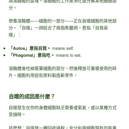
為溶酶體的區域。溶酶體的工作是消化或分解其他細胞部
分。
想像溶酶體——細胞的一部分——正在吞噬細胞的其他部
分。「自噬」一詞結合了兩個希臘詞，意指「自我吞
噬」：
「Autos」意指自我。
means self.
「Phagomai」意指吃。
means to eat.
溶酶體會吃掉廢棄細胞的部分，然後釋放可重複使用的碎
片。細胞利用這些原料製造新零件。
自噬的成因是什麼？
自噬發生在你的身體細胞缺乏營養或氧氣，或以某種方式
受損時。
這麼想：自噬是一種回收過程，充分利用細胞現有的能量