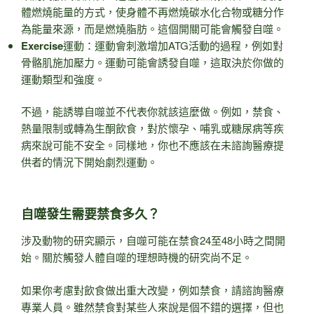
體燃燒能量的方式，使身體不再燃燒碳水化合物或糖分作
為能量來源，而是燃燒脂肪。這個開關可能會觸發自噬。
Exercise
運動：運動會刺激增加ATG活動的過程，例如對
骨骼肌施加壓力。運動可能會誘發自噬，這取決於你做的
運動類型和強度。
不過，能誘導自噬並不代表你就該這麼做。例如，禁食、
熱量限制或轉為生酮飲食，對於懷孕、哺乳或糖尿病等疾
病來說可能不安全。同樣地，你也不應該在未諮詢醫療提
供者的情況下開始劇烈運動。
自噬發生需要禁食多久？
涉及動物的研究顯示，自噬可能在禁食24至48小時之間開
始。關於觸發人體自噬的理想時機的研究尚不足。
如果你考慮對飲食做出重大改變，例如禁食，請諮詢醫療
專業人員。雖然禁食對某些人來說是個不錯的選擇，但也